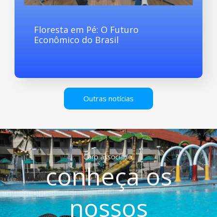
Floresta em Pé: O Futuro
Econômico do Brasil
Outras notícias
Caro associado,
conheça os
nossos