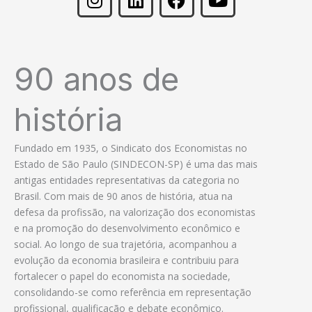
n
i
a
o
s
n
c
u
t
k
e
t
a
e
b
u
90 anos de
g
d
o
b
r
i
o
e
história
a
n
k
m
Fundado em 1935, o Sindicato dos Economistas no
Estado de São Paulo (SINDECON-SP) é uma das mais
antigas entidades representativas da categoria no
Brasil. Com mais de 90 anos de história, atua na
defesa da profissão, na valorização dos economistas
e na promoção do desenvolvimento econômico e
social. Ao longo de sua trajetória, acompanhou a
evolução da economia brasileira e contribuiu para
fortalecer o papel do economista na sociedade,
consolidando-se como referência em representação
profissional, qualificação e debate econômico.